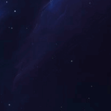
YC8218T
YC8217T
1
2
3
MK SPORTS
联系方式