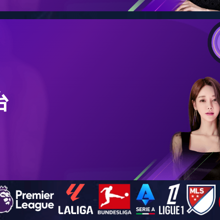
国际平台600x1200
MK体育(中国)国际平台750x1500
MK体育(中国)国际