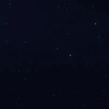
0757-82524202
微信二维码
|
MK在线网站
|
米兰官方版入口
|
乐鱼在线
|
乐竞官网
|