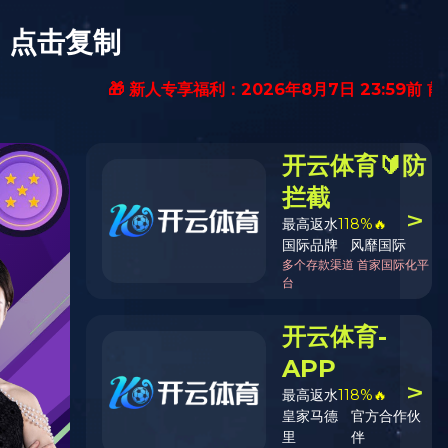
MK SPORTS
招商加盟
MK SPORTS
英文