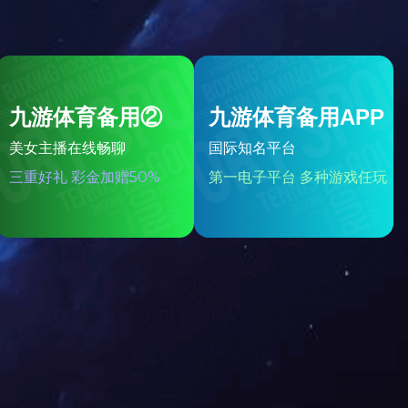
YC8221T