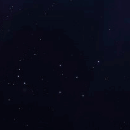
素色750x1500
加盟流程
MK体育(中国)国际平
台600x1200
MK体育(中国)国际平
台750x1500
MK体育(中国)国际平
台900x1800
MK体育(中国)国际平
台800x800
通体中板400x800
超晶
·
镜面内墙砖
瓷砖一线品牌
乐竞（中国）Lejing·官方网站
|
奇异果奇异果体育官网
|
WG网_WG（中