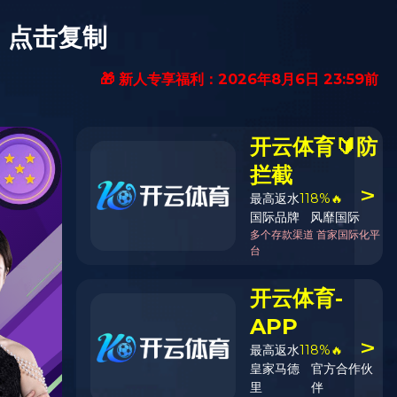
MK SPORTS
招商加盟
MK SPORTS
英文