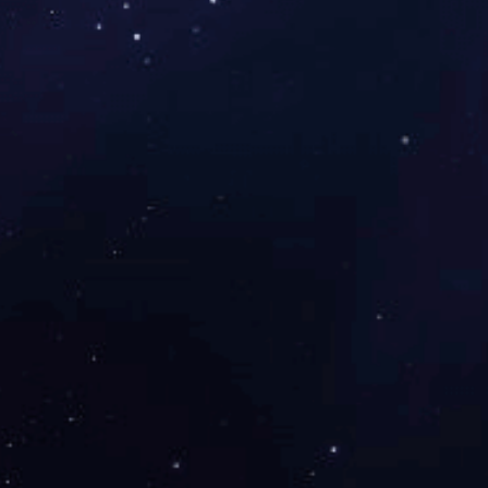
关于我们
MK SPORTS
招商加盟
公司简介
素色600x1200
加盟优势
素色750x1500
加盟流程
MK体育(中国)国际平
台600x1200
MK体育(中国)国际平
台750x1500
MK体育(中国)国际平
台900x1800
MK体育(中国)国际平
台800x800