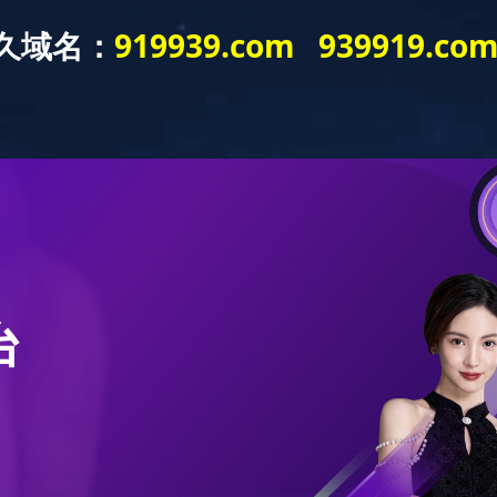
网站首页
关于我们