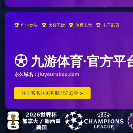
您当前位置：
首页
MK SPORTS
素色600x1200
素色750x1500
MK体育(中国)国际平台600x1
超晶
·
镜面内墙砖