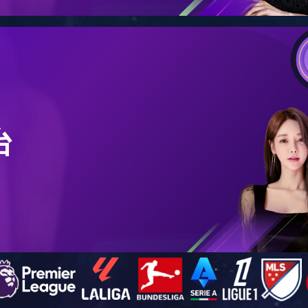
200
MK体育(中国)国际平台750x1500
MK体育(中国)国际平台900x180
型号：YC8217T
所属系列：MK体育(中国)国际平台800