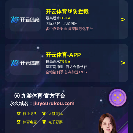
您当前位置：
首页
MK SPORTS
素色600x1200
素色750x1500
MK体育(中国)国际平台600x1200
超晶
·
镜面内墙砖