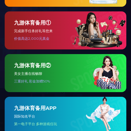
关于我们
MK SPORTS
招商加盟
公司简介
素色600x1200
加盟优势
素色750x1500
加盟流程
MK体育(中国)国际平
台600x1200
MK体育(中国)国际平
台750x1500
MK体育(中国)国际平
台900x1800
MK体育(中国)国际平
台800x800
通体中板400x800