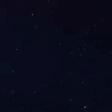
在线咨询
周一至日 9:00-16:00
0757-82524202
微信二维码