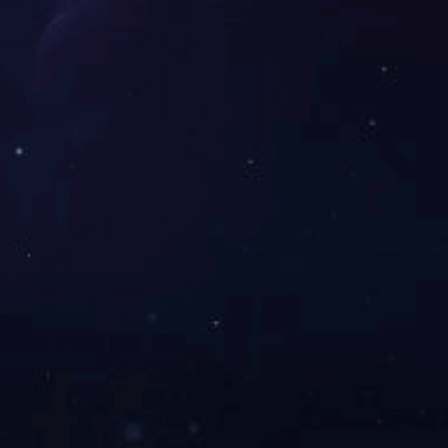
YC36013
MK SPORTS
联系方式
地图导航