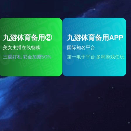
)国际平台瓷砖，融合MK体育(中国)国际平台纹理质感通
子釉，经过高吨位压机压制成型及高温烧制，成品砖坯色泽
子瓷砖的功能特性，又有MK体育(中国)国际平台的天然装
二维码查看3D全景图