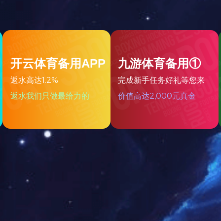
规格大小：300x600
适用空间：客厅 餐厅 房间 厨房
产品描述
尧天瓷砖全新品类——负离子MK体育(中国
透，表里如一的特性，在釉料层加入负离
更加细腻，性能和品质更高。成品既有负离
饰效果。
VR全景图
扫取