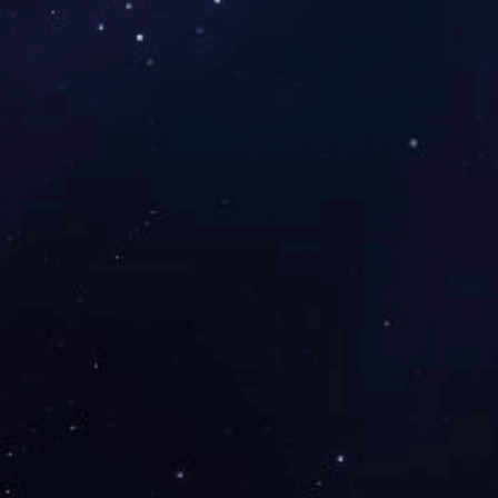
关于我们
MK SPORTS
招商加盟
公司简介
素色600x1200
加盟优势
素色750x1500
加盟流程
MK体育(中国)国际平
台600x1200
MK体育(中国)国际平
台750x1500
MK体育(中国)国际平
台900x1800
MK体育(中国)国际平
台800x800