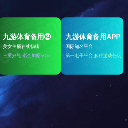
)国际平台瓷砖，融合MK体育(中国)国际平台纹理质感通
子釉，经过高吨位压机压制成型及高温烧制，成品砖坯色泽
子瓷砖的功能特性，又有MK体育(中国)国际平台的天然装
二维码查看3D全景图