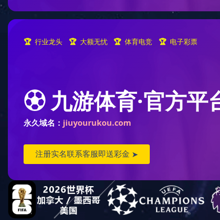
您当前位置：
首页
MK SPORTS
素色600x1200
素色750x1500
MK体育(中国)国际平台600x1
超晶
·
镜面内墙砖