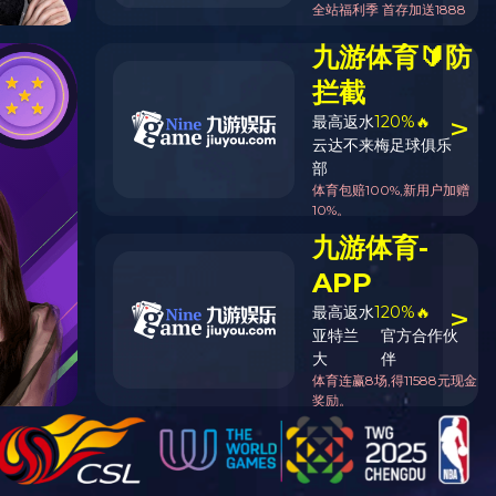
0
MK体育(中国)国际平台800x800
通体中板400x800